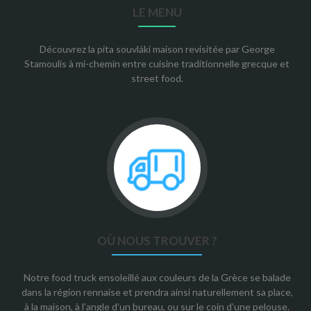
LE MENU
Découvrez la pita souvláki maison revisitée par George
Stamoulis à mi-chemin entre cuisine traditionnelle grecque et
street food.
OÙ NOUS TROUVER ?
Notre food truck ensoleillé aux couleurs de la Grèce se balade
dans la région rennaise et prendra ainsi naturellement sa place,
à la maison, à l’angle d’un bureau, ou sur le coin d’une pelouse.