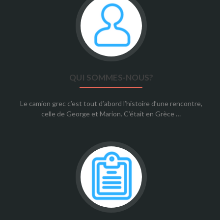
QUI SOMMES-NOUS?
Le camion grec c’est tout d’abord l’histoire d’une rencontre,
celle de George et Marion. C’était en Grèce …